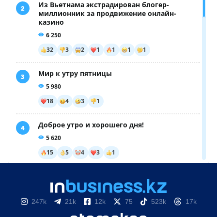
247k
21k
12k
75
523k
17k