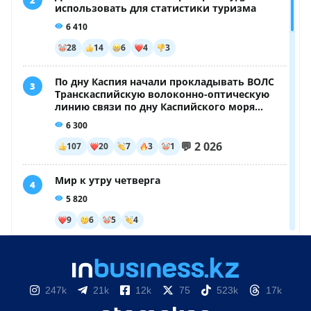
247k
21k
12k
75
523k
17k