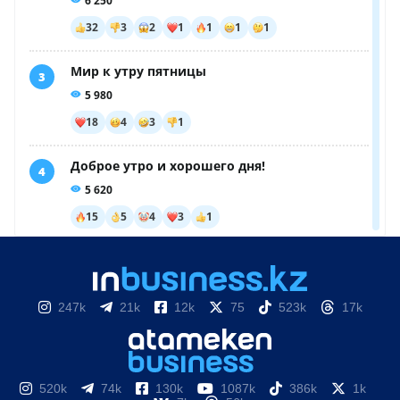
247k
21k
12k
75
523k
17k
520k
74k
130k
1087k
386k
1k