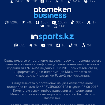
247k
21k
12k
75
523k
17k
520k
74k
130k
1087k
386k
1k
7k
56k
851
3k
33k
10
9k
24
Свидетельство о постановке на учет, переучет периодического
печатного издания, информационного агентства и сетевого
издания №17614-ИА выдано 15.03.2019 Комитетом связи,
информатизации и информации Министерства по
инвестициям и развитию Республики Казахстан.
Свидетельство о постановке на учет отечественного
телерадио канала №KZ23VJB00000123 выдано 08.09.2016
Комитетом связи, информатизации и информации
Министерства по инвестициям и развитию Республики
Казахстан.