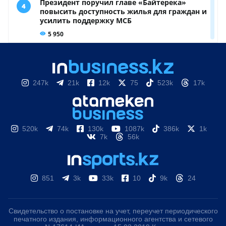
247k
21k
12k
75
523k
17k
520k
74k
130k
1087k
386k
1k
7k
56k
851
3k
33k
10
9k
24
Свидетельство о постановке на учет, переучет периодического
печатного издания, информационного агентства и сетевого