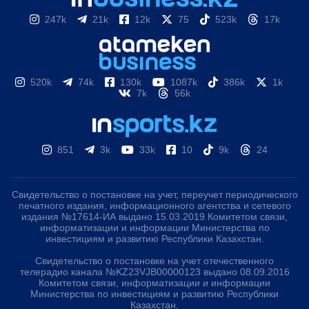
247k
21k
12k
75
523k
17k
520k
74k
130k
1087k
386k
1k
7k
56k
851
3k
33k
10
9k
24
Свидетельство о постановке на учет, переучет периодического
печатного издания, информационного агентства и сетевого
издания №17614-ИА выдано 15.03.2019 Комитетом связи,
информатизации и информации Министерства по
инвестициям и развитию Республики Казахстан.
Свидетельство о постановке на учет отечественного
телерадио канала №KZ23VJB00000123 выдано 08.09.2016
Комитетом связи, информатизации и информации
Министерства по инвестициям и развитию Республики
Казахстан.