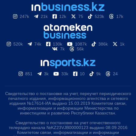
247k
21k
12k
75
523k
17k
520k
74k
130k
1087k
386k
1k
7k
56k
851
3k
33k
10
9k
24
Свидетельство о постановке на учет, переучет периодического
печатного издания, информационного агентства и сетевого
издания №17614-ИА выдано 15.03.2019 Комитетом связи,
информатизации и информации Министерства по
инвестициям и развитию Республики Казахстан.
Свидетельство о постановке на учет отечественного
телерадио канала №KZ23VJB00000123 выдано 08.09.2016
Комитетом связи, информатизации и информации