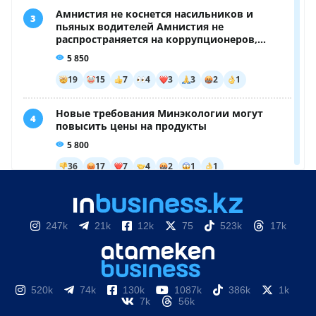
247k
21k
12k
75
523k
17k
520k
74k
130k
1087k
386k
1k
7k
56k