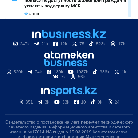
247k
21k
12k
75
523k
17k
520k
74k
130k
1087k
386k
1k
7k
56k
851
3k
33k
10
9k
24
Свидетельство о постановке на учет, переучет периодического
печатного издания, информационного агентства и сетевого
издания №17614-ИА выдано 15.03.2019 Комитетом связи,
информатизации и информации Министерства по