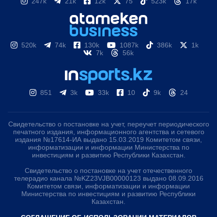
247k
21k
12k
75
523k
17k
520k
74k
130k
1087k
386k
1k
7k
56k
851
3k
33k
10
9k
24
Свидетельство о постановке на учет, переучет периодического
печатного издания, информационного агентства и сетевого
издания №17614-ИА выдано 15.03.2019 Комитетом связи,
информатизации и информации Министерства по
инвестициям и развитию Республики Казахстан.
Свидетельство о постановке на учет отечественного
телерадио канала №KZ23VJB00000123 выдано 08.09.2016
Комитетом связи, информатизации и информации
Министерства по инвестициям и развитию Республики
Казахстан.