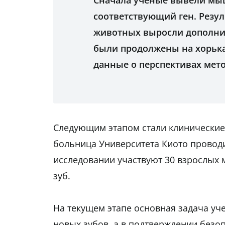
Сначала ученые вывели мыш
соответствующий ген. Резул
животных выросли дополнит
были продолжены на хорька
данные о перспективах метод
Следующим этапом стали клинические 
больница Университета Киото проводи
исследовании участвуют 30 взрослых м
зуб.
На текущем этапе основная задача уче
новых зубов, а в подтверждении безо