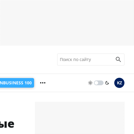
INBUSINESS 100
KZ
ные