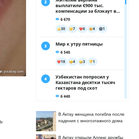
о:
pixabay.com
В Актау женщина погибла после
ь
падения с многоэтажного дома
В Актау открыли Аллею дружбы