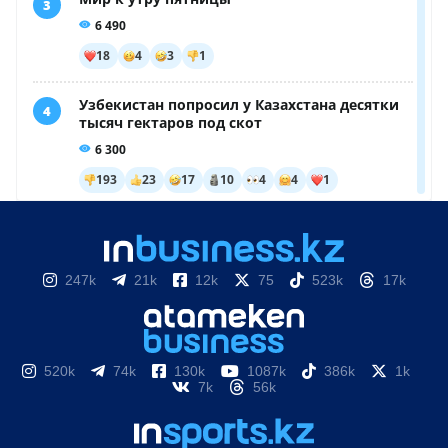
247k
21k
12k
75
523k
17k
520k
74k
130k
1087k
386k
1k
7k
56k