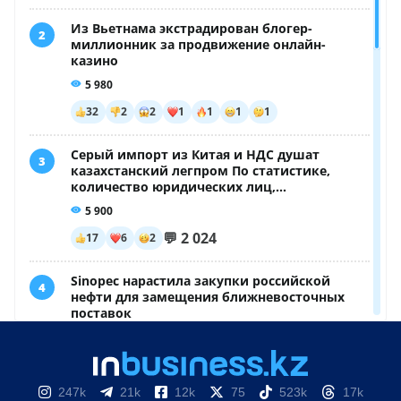
247k
21k
12k
75
523k
17k