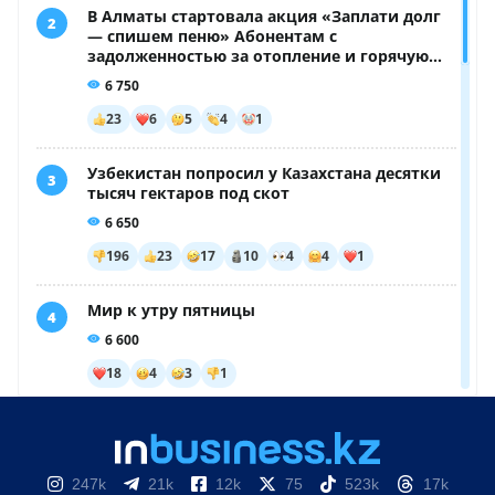
247k
21k
12k
75
523k
17k