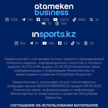
520k
74k
130k
1087k
386k
1k
7k
56k
851
3k
33k
10
9k
24
Свидетельство о постановке на учет, переучет периодического
печатного издания, информационного агентства и сетевого
издания №17614-ИА выдано 15.03.2019 Комитетом связи,
информатизации и информации Министерства по
инвестициям и развитию Республики Казахстан.
Свидетельство о постановке на учет отечественного
телерадио канала №KZ23VJB00000123 выдано 08.09.2016
Комитетом связи, информатизации и информации
Министерства по инвестициям и развитию Республики
Казахстан.
СОГЛАШЕНИЕ ОБ ИСПОЛЬЗОВАНИИ МАТЕРИАЛОВ