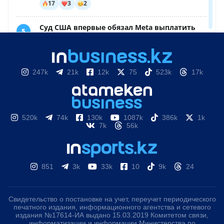
247k
21k
12k
75
523k
17k
520k
74k
130k
1087k
386k
1k
7k
56k
851
3k
33k
10
9k
24
Свидетельство о постановке на учет, переучет периодического
печатного издания, информационного агентства и сетевого
издания №17614-ИА выдано 15.03.2019 Комитетом связи,
информатизации и информации Министерства по