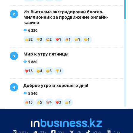
247k
21k
12k
75
523k
17k