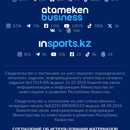
520k
74k
130k
1087k
386k
1k
7k
56k
851
3k
33k
10
9k
24
Свидетельство о постановке на учет, переучет периодического
печатного издания, информационного агентства и сетевого
издания №17614-ИА выдано 15.03.2019 Комитетом связи,
информатизации и информации Министерства по
инвестициям и развитию Республики Казахстан.
Свидетельство о постановке на учет отечественного
телерадио канала №KZ23VJB00000123 выдано 08.09.2016
Комитетом связи, информатизации и информации
Министерства по инвестициям и развитию Республики
Казахстан.
СОГЛАШЕНИЕ ОБ ИСПОЛЬЗОВАНИИ МАТЕРИАЛОВ