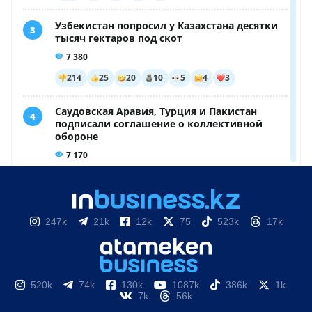
247k
21k
12k
75
523k
17k
520k
74k
130k
1087k
386k
1k
7k
56k