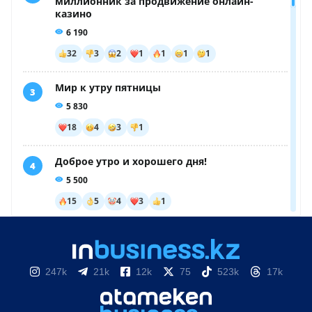
247k
21k
12k
75
523k
17k