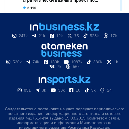
247k
21k
12k
75
523k
17k
520k
74k
130k
1087k
386k
1k
7k
56k
851
3k
33k
10
9k
24
Свидетельство о постановке на учет, переучет периодического
печатного издания, информационного агентства и сетевого
издания №17614-ИА выдано 15.03.2019 Комитетом связи,
информатизации и информации Министерства по
инвестициям и развитию Республики Казахстан.