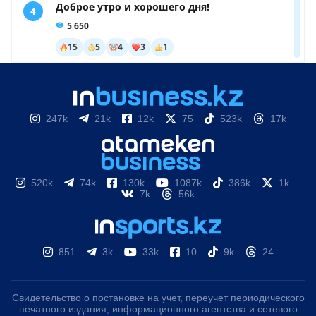
247k
21k
12k
75
523k
17k
520k
74k
130k
1087k
386k
1k
7k
56k
851
3k
33k
10
9k
24
Свидетельство о постановке на учет, переучет периодического
печатного издания, информационного агентства и сетевого