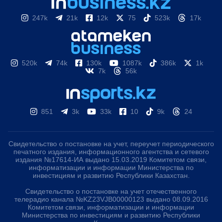
247k
21k
12k
75
523k
17k
520k
74k
130k
1087k
386k
1k
7k
56k
851
3k
33k
10
9k
24
Свидетельство о постановке на учет, переучет периодического
печатного издания, информационного агентства и сетевого
издания №17614-ИА выдано 15.03.2019 Комитетом связи,
информатизации и информации Министерства по
инвестициям и развитию Республики Казахстан.
Свидетельство о постановке на учет отечественного
телерадио канала №KZ23VJB00000123 выдано 08.09.2016
Комитетом связи, информатизации и информации
Министерства по инвестициям и развитию Республики