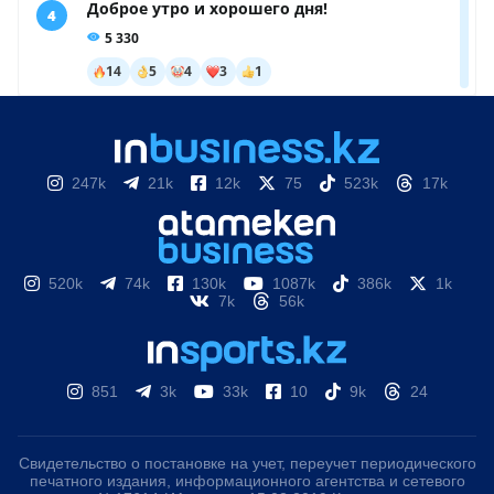
247k
21k
12k
75
523k
17k
520k
74k
130k
1087k
386k
1k
7k
56k
851
3k
33k
10
9k
24
Свидетельство о постановке на учет, переучет периодического
печатного издания, информационного агентства и сетевого