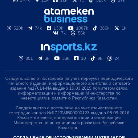
247k
21k
12k
75
523k
17k
520k
74k
130k
1087k
386k
1k
7k
56k
851
3k
33k
10
9k
24
Свидетельство о постановке на учет, переучет периодического
печатного издания, информационного агентства и сетевого
издания №17614-ИА выдано 15.03.2019 Комитетом связи,
информатизации и информации Министерства по
инвестициям и развитию Республики Казахстан.
Свидетельство о постановке на учет отечественного
телерадио канала №KZ23VJB00000123 выдано 08.09.2016
Комитетом связи, информатизации и информации
Министерства по инвестициям и развитию Республики
Казахстан.
СОГЛАШЕНИЕ ОБ ИСПОЛЬЗОВАНИИ МАТЕРИАЛОВ