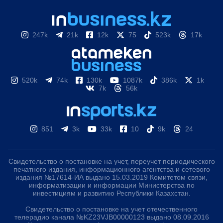
247k
21k
12k
75
523k
17k
520k
74k
130k
1087k
386k
1k
7k
56k
851
3k
33k
10
9k
24
Свидетельство о постановке на учет, переучет периодического
печатного издания, информационного агентства и сетевого
издания №17614-ИА выдано 15.03.2019 Комитетом связи,
информатизации и информации Министерства по
инвестициям и развитию Республики Казахстан.
Свидетельство о постановке на учет отечественного
телерадио канала №KZ23VJB00000123 выдано 08.09.2016