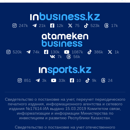
247k
21k
12k
75
523k
17k
520k
74k
130k
1087k
386k
1k
7k
56k
851
3k
33k
10
9k
24
Свидетельство о постановке на учет, переучет периодического
печатного издания, информационного агентства и сетевого
издания №17614-ИА выдано 15.03.2019 Комитетом связи,
информатизации и информации Министерства по
инвестициям и развитию Республики Казахстан.
Свидетельство о постановке на учет отечественного