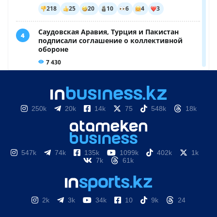
250k
20k
14k
75
548k
18k
547k
74k
135k
1099k
402k
1k
7k
61k
2k
3k
34k
10
9k
24