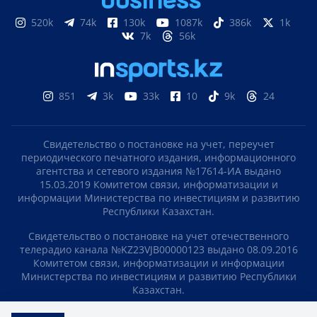
520k
74k
130k
1087k
386k
1k
7k
56k
851
3k
33k
10
9k
24
Свидетельство о постановке на учет, переучет
периодического печатного издания, информационного
агентства и сетевого издания №17614-ИА выдано
15.03.2019 Комитетом связи, информатизации и
информации Министерства по инвестициям и развитию
Республики Казахстан.
Свидетельство о постановке на учет отечественного
телерадио канала №KZ23VJB00000123 выдано 08.09.2016
Комитетом связи, информатизации и информации
Министерства по инвестициям и развитию Республики
Казахстан.
СОГЛАШЕНИЕ ОБ ИСПОЛЬЗОВАНИИ МАТЕРИАЛОВ