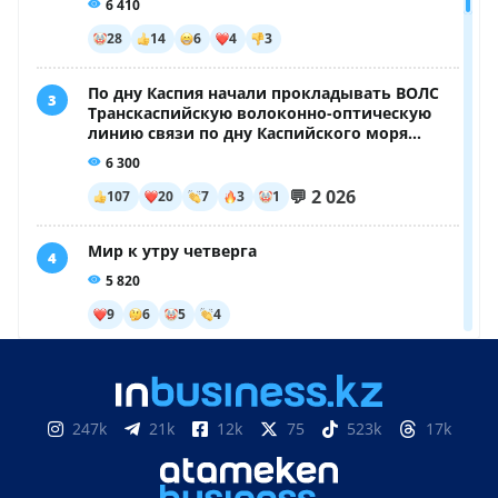
247k
21k
12k
75
523k
17k