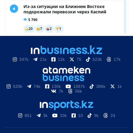
247k
21k
12k
75
523k
17k
520k
74k
130k
1087k
386k
1k
7k
56k
851
3k
33k
10
9k
24