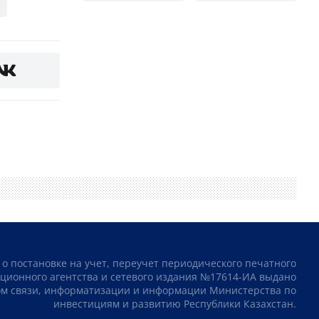
 о постановке на учет, переучет периодического печатного
ционного агентства и сетевого издания №17614-ИА выдано
том связи, информатизации и информации Министерства по
инвестициям и развитию Республики Казахстан.