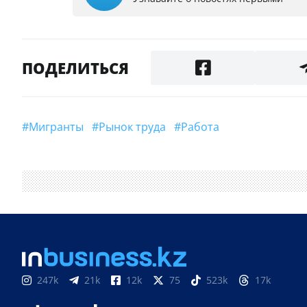
ПОДЕЛИТЬСЯ
#мигранты
#Рынок труда
#Работа
247k
21k
12k
75
523k
17k