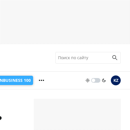
INBUSINESS 100
KZ
?