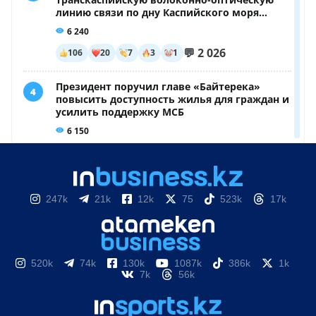
247k
21k
12k
75
523k
17k
520k
74k
130k
1087k
386k
1k
7k
56k