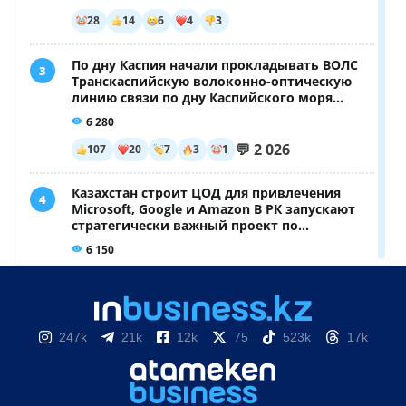
247k
21k
12k
75
523k
17k