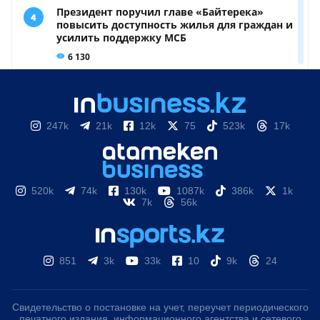
247k
21k
12k
75
523k
17k
520k
74k
130k
1087k
386k
1k
7k
56k
851
3k
33k
10
9k
24
Свидетельство о постановке на учет, переучет периодического
печатного издания, информационного агентства и сетевого