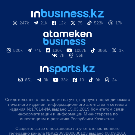
247k
21k
12k
75
523k
17k
520k
74k
130k
1087k
386k
1k
7k
56k
851
3k
33k
10
9k
24
Свидетельство о постановке на учет, переучет периодического
печатного издания, информационного агентства и сетевого
издания №17614-ИА выдано 15.03.2019 Комитетом связи,
информатизации и информации Министерства по
инвестициям и развитию Республики Казахстан.
Свидетельство о постановке на учет отечественного
телерадио канала №KZ23VJB00000123 выдано 08.09.2016