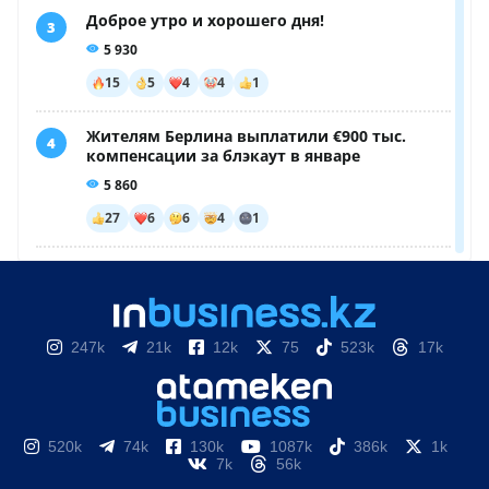
247k
21k
12k
75
523k
17k
520k
74k
130k
1087k
386k
1k
7k
56k