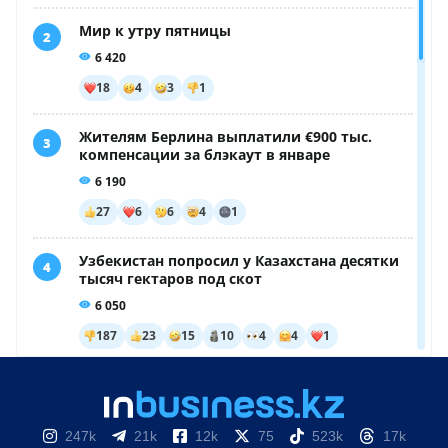
247k
21k
12k
75
523k
17k