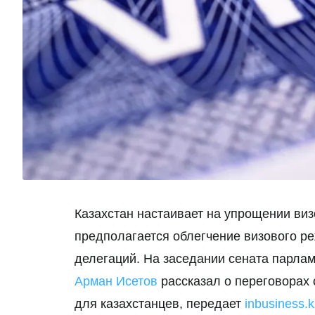
Казахстан настаивает на упрощении ви
предполагается облегчение визового р
делегаций. На заседании сената парла
Арман Исетов
рассказал о переговорах 
для казахстанцев, передает
inbusiness.k