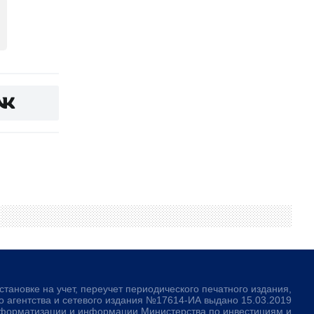
становке на учет, переучет периодического печатного издания,
 агентства и сетевого издания №17614-ИА выдано 15.03.2019
нформатизации и информации Министерства по инвестициям и