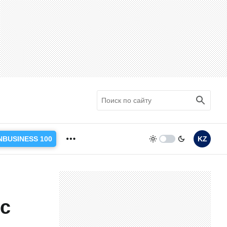
NBUSINESS 100
KZ
 с