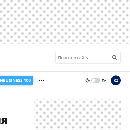
INBUSINESS 100
KZ
ия