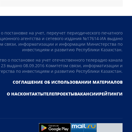
 о постановке на учет, переучет периодического печатного
ционного агентства и сетевого издания №17614-ИА выдано
том связи, информатизации и информации Министерства по
инвестициям и развитию Республики Казахстан.
тво о постановке на учет отечественного телерадио канала
23 выдано 08.09.2016 Комитетом связи, информатизации и
рства по инвестициям и развитию Республики Казахстан.
СОГЛАШЕНИЕ ОБ ИСПОЛЬЗОВАНИИ МАТЕРИАЛОВ
О НАС
КОНТАКТЫ
ТЕЛЕПРОЕКТЫ
ВАКАНСИИ
РЕЙТИНГИ