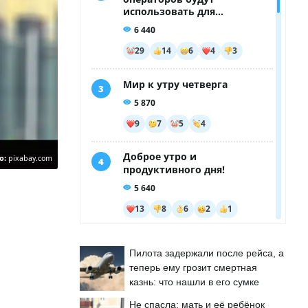
о:
pixabay.com
Пилота задержали после рейса, а
теперь ему грозит смертная
казнь: что нашли в его сумке
Не спасла: мать и её ребёнок