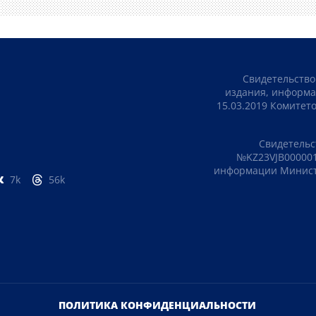
Свидетельство
издания, информа
15.03.2019 Комите
Свидетельс
№KZ23VJB000001
информации Министе
7k
56k
ПОЛИТИКА КОНФИДЕНЦИАЛЬНОСТИ