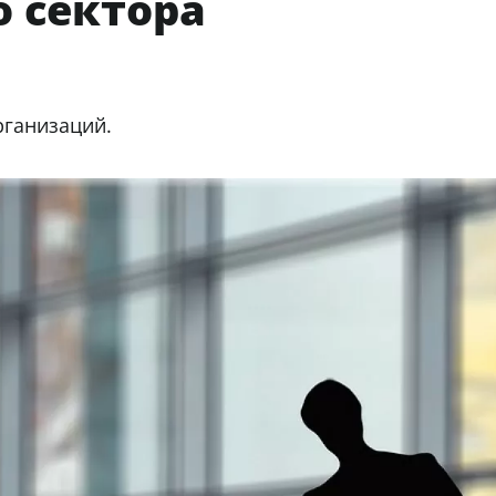
о сектора
рганизаций.