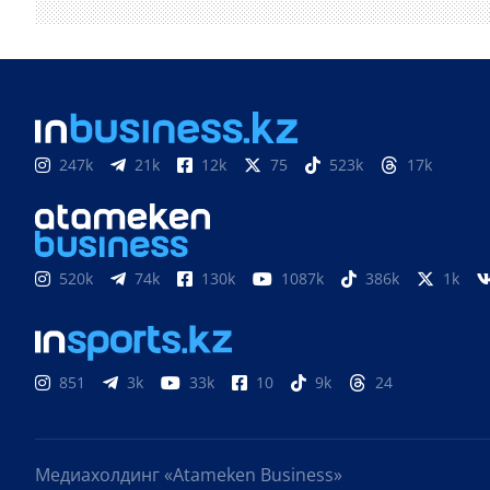
247k
21k
12k
75
523k
17k
520k
74k
130k
1087k
386k
1k
851
3k
33k
10
9k
24
Медиахолдинг «Atameken Business»