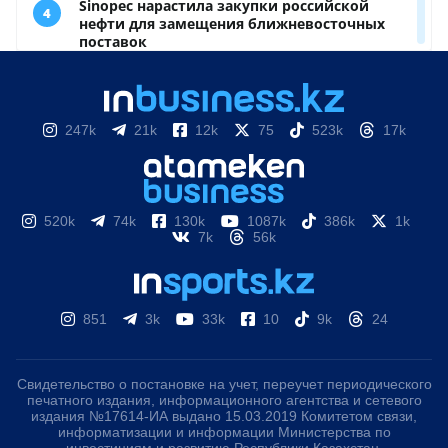
247k
21k
12k
75
523k
17k
520k
74k
130k
1087k
386k
1k
7k
56k
851
3k
33k
10
9k
24
Свидетельство о постановке на учет, переучет периодического
печатного издания, информационного агентства и сетевого
издания №17614-ИА выдано 15.03.2019 Комитетом связи,
информатизации и информации Министерства по