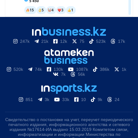
247k
21k
12k
75
523k
17k
520k
74k
130k
1087k
386k
1k
7k
56k
851
3k
33k
10
9k
24
Свидетельство о постановке на учет, переучет периодического
печатного издания, информационного агентства и сетевого
издания №17614-ИА выдано 15.03.2019 Комитетом связи,
информатизации и информации Министерства по