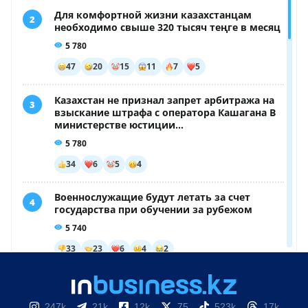
247k
21k
12k
75
523k
17k