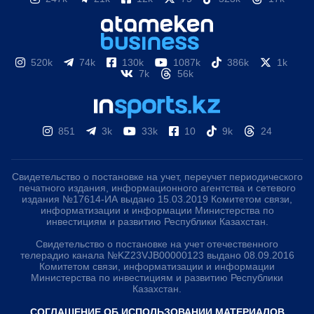
520k
74k
130k
1087k
386k
1k
7k
56k
851
3k
33k
10
9k
24
Свидетельство о постановке на учет, переучет периодического
печатного издания, информационного агентства и сетевого
издания №17614-ИА выдано 15.03.2019 Комитетом связи,
информатизации и информации Министерства по
инвестициям и развитию Республики Казахстан.
Свидетельство о постановке на учет отечественного
телерадио канала №KZ23VJB00000123 выдано 08.09.2016
Комитетом связи, информатизации и информации
Министерства по инвестициям и развитию Республики
Казахстан.
СОГЛАШЕНИЕ ОБ ИСПОЛЬЗОВАНИИ МАТЕРИАЛОВ