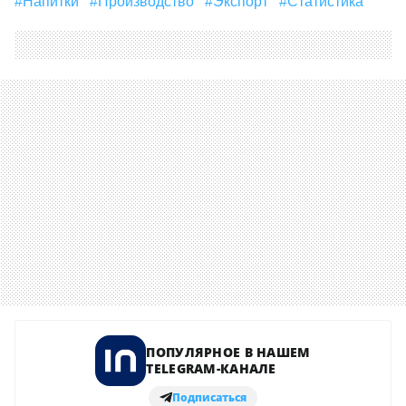
#напитки
#производство
#экспорт
#Статистика