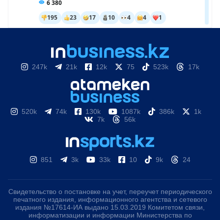
247k
21k
12k
75
523k
17k
520k
74k
130k
1087k
386k
1k
7k
56k
851
3k
33k
10
9k
24
Свидетельство о постановке на учет, переучет периодического
печатного издания, информационного агентства и сетевого
издания №17614-ИА выдано 15.03.2019 Комитетом связи,
информатизации и информации Министерства по