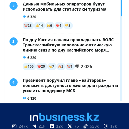
247k
21k
12k
75
523k
17k