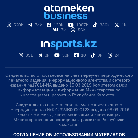
520k
74k
130k
1087k
386k
1k
7k
56k
851
3k
33k
10
9k
24
Свидетельство о постановке на учет, переучет периодического
печатного издания, информационного агентства и сетевого
издания №17614-ИА выдано 15.03.2019 Комитетом связи,
информатизации и информации Министерства по
инвестициям и развитию Республики Казахстан.
Свидетельство о постановке на учет отечественного
телерадио канала №KZ23VJB00000123 выдано 08.09.2016
Комитетом связи, информатизации и информации
Министерства по инвестициям и развитию Республики
Казахстан.
СОГЛАШЕНИЕ ОБ ИСПОЛЬЗОВАНИИ МАТЕРИАЛОВ