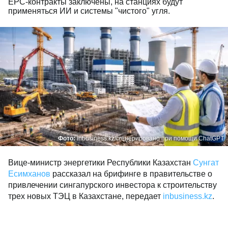
EPC-контракты заключены, на станциях будут
применяться ИИ и системы "чистого" угля.
Фото:
inbusiness.kz/сгенерировано при помощи ChatGPT
Вице-министр энергетики Республики Казахстан
Сунгат
Есимханов
рассказал на брифинге в правительстве о
привлечении сингапурского инвестора к строительству
трех новых ТЭЦ в Казахстане, передает
inbusiness.kz
.