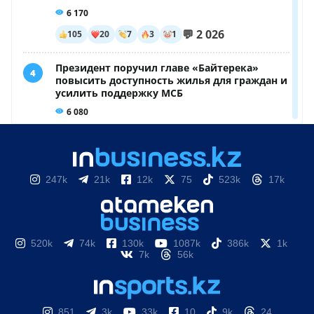
247k
21k
12k
75
523k
17k
520k
74k
130k
1087k
386k
1k
7k
56k
851
3k
33k
10
9k
24