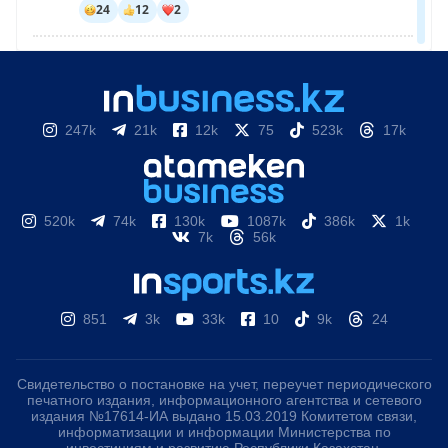
247k
21k
12k
75
523k
17k
520k
74k
130k
1087k
386k
1k
7k
56k
851
3k
33k
10
9k
24
Свидетельство о постановке на учет, переучет периодического
печатного издания, информационного агентства и сетевого
издания №17614-ИА выдано 15.03.2019 Комитетом связи,
информатизации и информации Министерства по