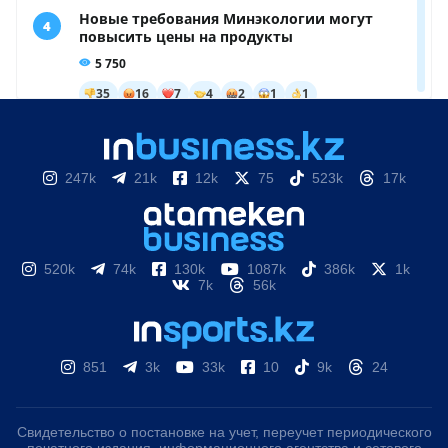
247k
21k
12k
75
523k
17k
520k
74k
130k
1087k
386k
1k
7k
56k
851
3k
33k
10
9k
24
Свидетельство о постановке на учет, переучет периодического
печатного издания, информационного агентства и сетевого