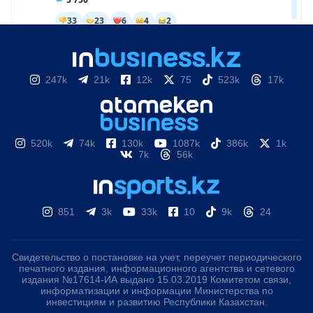
247k
21k
12k
75
523k
17k
520k
74k
130k
1087k
386k
1k
7k
56k
851
3k
33k
10
9k
24
Свидетельство о постановке на учет, переучет периодического
печатного издания, информационного агентства и сетевого
издания №17614-ИА выдано 15.03.2019 Комитетом связи,
информатизации и информации Министерства по
инвестициям и развитию Республики Казахстан.