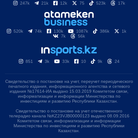
247k
21k
12k
75
523k
17k
520k
74k
130k
1087k
386k
1k
7k
56k
851
3k
33k
10
9k
24
Свидетельство о постановке на учет, переучет периодического
печатного издания, информационного агентства и сетевого
издания №17614-ИА выдано 15.03.2019 Комитетом связи,
информатизации и информации Министерства по
инвестициям и развитию Республики Казахстан.
Свидетельство о постановке на учет отечественного
телерадио канала №KZ23VJB00000123 выдано 08.09.2016
Комитетом связи, информатизации и информации
Министерства по инвестициям и развитию Республики
Казахстан.