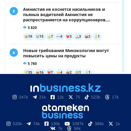
247k
21k
12k
75
523k
17k
520k
74k
130k
1087k
386k
1k
7k
56k