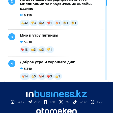
247k
21k
12k
75
523k
17k