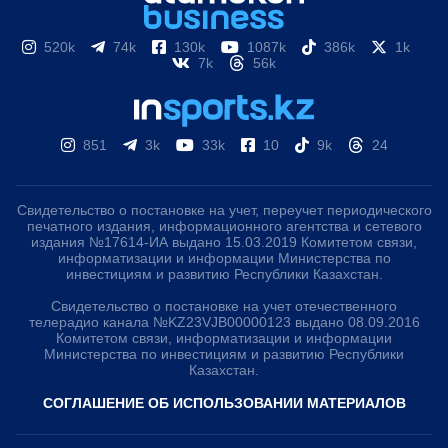
520k
74k
130k
1087k
386k
1k
7k
56k
851
3k
33k
10
9k
24
Свидетельство о постановке на учет, переучет периодического
печатного издания, информационного агентства и сетевого
издания №17614-ИА выдано 15.03.2019 Комитетом связи,
информатизации и информации Министерства по
инвестициям и развитию Республики Казахстан.
Свидетельство о постановке на учет отечественного
телерадио канала №KZ23VJB00000123 выдано 08.09.2016
Комитетом связи, информатизации и информации
Министерства по инвестициям и развитию Республики
Казахстан.
СОГЛАШЕНИЕ ОБ ИСПОЛЬЗОВАНИИ МАТЕРИАЛОВ