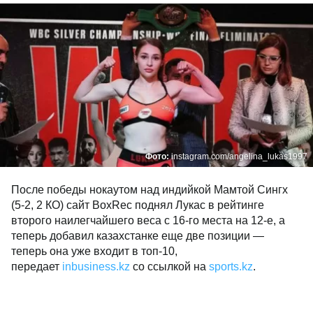
Фото:
instagram.com/angelina_lukas1997
После победы нокаутом над индийкой Мамтой Сингх
(5-2, 2 КО) сайт BoxRec поднял Лукас в рейтинге
второго наилегчайшего веса с 16-го места на 12-е, а
теперь добавил казахстанке еще две позиции —
теперь она уже входит в топ-10,
передает
inbusiness.kz
со ссылкой на
sports.kz
.