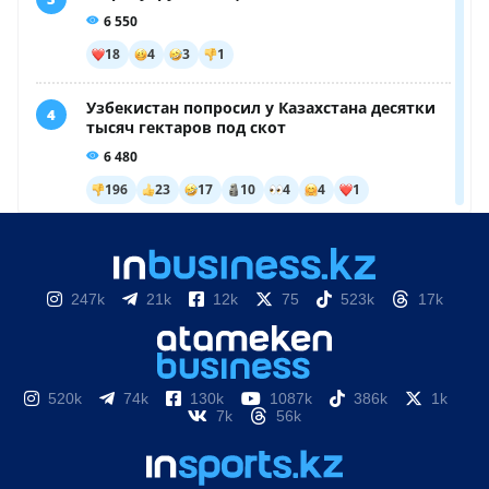
247k
21k
12k
75
523k
17k
520k
74k
130k
1087k
386k
1k
7k
56k